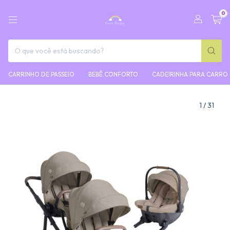
0
CARRINHO DE PASSEIO
BEBÊ CONFORTO
CADEIRINHA PARA CARRO
1
/
31