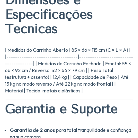
Dimensões e
Especificações
Técnicas
| Medidas do Carrinho Aberto | 85 × 66 × 115 cm (C × L × A) |
|---------------------------------|-------------------------
-------------| | Medidas do Carrinho Fechado | Frontal: 55 ×
66 × 92 cm / Reverso: 52 × 66 × 79 cm | | Peso Total
(estrutura + assento) | 12,4 kg | | Capacidade de Peso | Até
15 kg no modo reverso / Até 22 kg no modo frontal | |
Material | Tecido, metais e plásticos |
Garantia e Suporte
Garantia de 2 anos
para total tranquilidade e confiança
na sua compra.