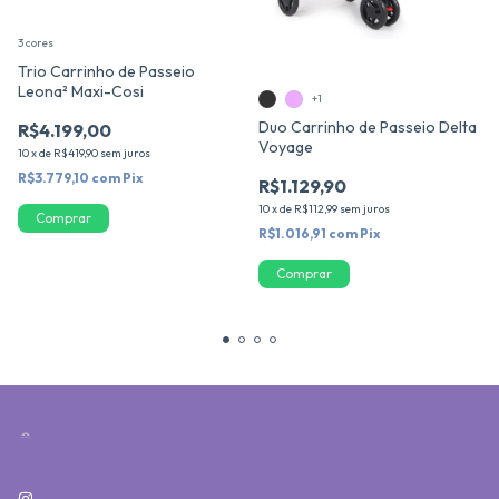
3 cores
Trio Carrinho de Passeio
Leona² Maxi-Cosi
+1
Duo Carrinho de Passeio Delta
R$4.199,00
Voyage
10
x
de
R$419,90
sem juros
R$3.779,10
com
Pix
R$1.129,90
10
x
de
R$112,99
sem juros
Comprar
R$1.016,91
com
Pix
Comprar