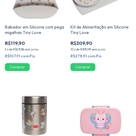
Babador em Silicone com pega
Kit de Alimentação em Silicone
migalhas Tiny Love
Tiny Love
R$119,90
R$309,90
5
x
de
R$23,98
sem juros
10
x
de
R$30,99
sem juros
R$107,91
com
Pix
R$278,91
com
Pix