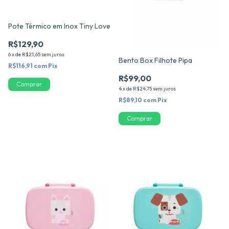
Pote Térmico em Inox Tiny Love
R$129,90
6
x
de
R$21,65
sem juros
Bento Box Filhote Pipa
R$116,91
com
Pix
R$99,00
4
x
de
R$24,75
sem juros
R$89,10
com
Pix