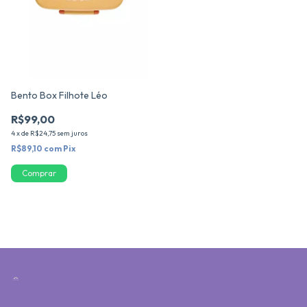
Bento Box Filhote Léo
R$99,00
4
x
de
R$24,75
sem juros
R$89,10
com
Pix