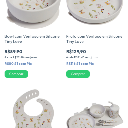
Bowl com Ventosa em Silicone
Prato com Ventosa em Silicone
Tiny Love
Tiny Love
R$89,90
R$129,90
4
x
de
R$22,48
sem juros
6
x
de
R$21,65
sem juros
R$80,91
com
Pix
R$116,91
com
Pix