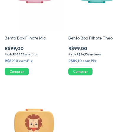
Bento Box Filhote Mia
Bento Box Filhote Théo
R$99,00
R$99,00
4
x
de
R$24,75
sem juros
4
x
de
R$24,75
sem juros
R$89,10
com
Pix
R$89,10
com
Pix