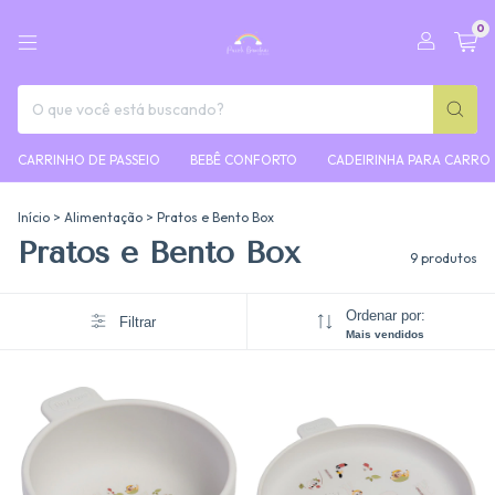
0
CARRINHO DE PASSEIO
BEBÊ CONFORTO
CADEIRINHA PARA CARRO
Início
>
Alimentação
>
Pratos e Bento Box
Pratos e Bento Box
9 produtos
Ordenar por:
Filtrar
Mais vendidos