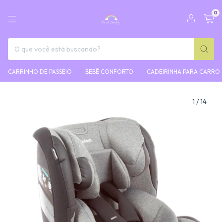
0
CARRINHO DE PASSEIO
BEBÊ CONFORTO
CADEIRINHA PARA CARRO
1
/
14