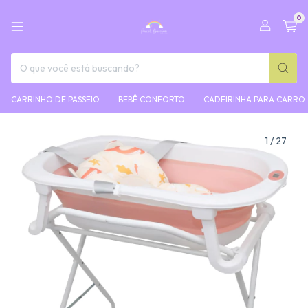
0
CARRINHO DE PASSEIO
BEBÊ CONFORTO
CADEIRINHA PARA CARRO
1
/
27