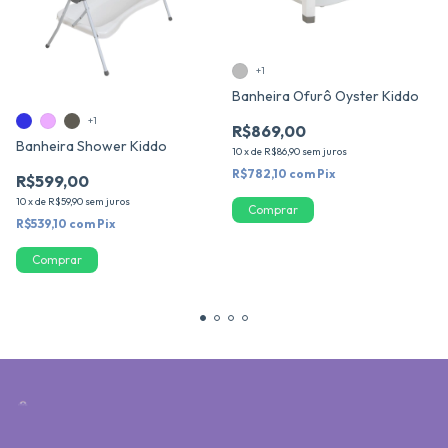
+1
Banheira Ofurô Oyster Kiddo
+1
R$869,00
Banheira Shower Kiddo
10
x
de
R$86,90
sem juros
R$782,10
com
Pix
R$599,00
10
x
de
R$59,90
sem juros
Comprar
R$539,10
com
Pix
Comprar