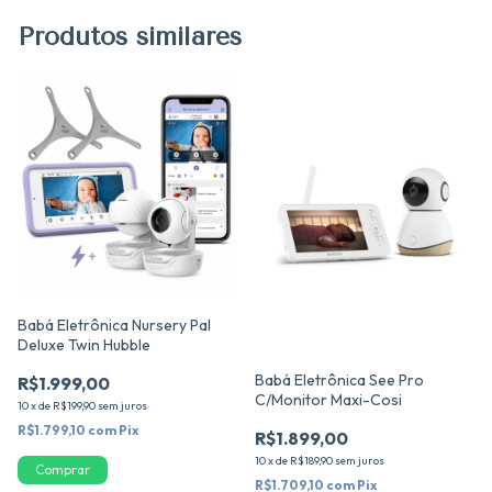
Produtos similares
Babá Eletrônica Nursery Pal
Deluxe Twin Hubble
Babá Eletrônica See Pro
R$1.999,00
C/Monitor Maxi-Cosi
10
x
de
R$199,90
sem juros
R$1.799,10
com
Pix
R$1.899,00
10
x
de
R$189,90
sem juros
R$1.709,10
com
Pix