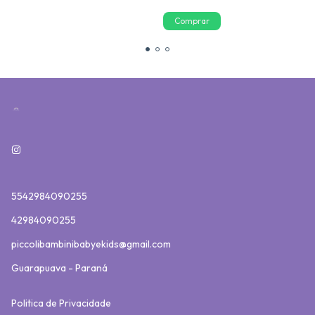
5542984090255
42984090255
piccolibambinibabyekids@gmail.com
Guarapuava - Paraná
Politica de Privacidade