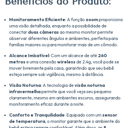
Benefícios do Produto:
Monitoramento Eficiente
: A função
zoom
proporciona
uma visão detalhada, enquanto a possibilidade de
conectar
duas câmeras
ao mesmo monitor permite
observar diferentes ângulos e ambientes, perfeita para
famílias maiores ou para monitorar mais de um cômodo.
Alcance Imbatível
: Com um alcance de até
260
metros
e uma conexão
wireless
de 2.4g, você pode se
mover livremente pela casa, garantindo que seu bebê
esteja sempre sob vigilância, mesmo à distância.
Visão Noturna
: A tecnologia de
visão noturna
infravermelha
permite que você veja seu pequeno
claramente, mesmo em ambientes escuros, assegurando
monitoramento eficaz durante a noite.
Conforto e Tranquilidade
: Equipado com um
sensor
de temperatura
, o monitor garante que o ambiente do
bebê esteja sempre confortável. Além disso, as
8