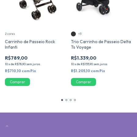
2 cores
+3
Carrinho de Passeio Rock
Trio Carrinho de Passeio Delta
Infanti
Ts Voyage
R$789,00
R$1.339,00
10
x
de
R$78,90
sem juros
10
x
de
R$133,90
sem juros
R$710,10
com
Pix
R$1.205,10
com
Pix
Comprar
Comprar